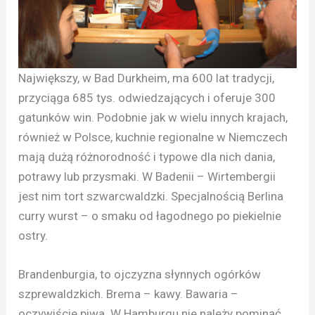
Największy, w Bad Durkheim, ma 600 lat tradycji,
przyciąga 685 tys. odwiedzających i oferuje 300
gatunków win. Podobnie jak w wielu innych krajach,
również w Polsce, kuchnie regionalne w Niemczech
mają dużą różnorodność i typowe dla nich dania,
potrawy lub przysmaki. W Badenii – Wirtembergii
jest nim tort szwarcwaldzki. Specjalnością Berlina
curry wurst – o smaku od łagodnego po piekielnie
ostry.
Brandenburgia, to ojczyzna słynnych ogórków
szprewaldzkich. Brema – kawy. Bawaria –
oczywiście piwa. W Hamburgu nie należy pominąć