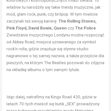
kolorowych i kosmopolitycznych miast świata. To
właśnie tu narodziły się takie trendy muzyczne, jak:
mod, glam rock, punk, czy britpop. W tym mieście
zaczynali też swoją karierę:
The Rolling Stones,
Pink Floyd, David Bowie, Queen
czy
The Police
.
Zwiedzanie muzycznego Londynu można rozpocząć
od Abbey Road, miejsca uznawanego za symbol
rock’n rolla, gdzie znajduje się słynne studio
nagraniowe o tej samej nazwie, a także przejście dla
pieszych, na którym The Beatles pozowali do zdjęcia
na okładkę albumu o tym samym tytule.
Idąc dalej, natrafimy na Kings Road 430, gdzie w
latach 70-tych mieścił się butik „SEX” prowadzony
przez kultowych projektantów mody Malcolma