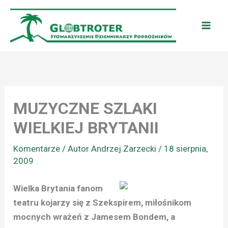
Przejdź
do
treści
MUZYCZNE SZLAKI
WIELKIEJ BRYTANII
Komentarze
/ Autor
Andrzej Zarzecki
/
18 sierpnia,
2009
Wielka Brytania fanom
teatru kojarzy się z Szekspirem, miłośnikom
mocnych wrażeń z Jamesem Bondem, a