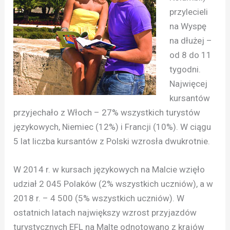
przylecieli
na Wyspę
na dłużej –
od 8 do 11
tygodni.
Najwięcej
kursantów
przyjechało z Włoch – 27% wszystkich turystów
językowych, Niemiec (12%) i Francji (10%). W ciągu
5 lat liczba kursantów z Polski wzrosła dwukrotnie.
W 2014 r. w kursach językowych na Malcie wzięło
udział 2 045 Polaków (2% wszystkich uczniów), a w
2018 r. – 4 500 (5% wszystkich uczniów). W
ostatnich latach największy wzrost przyjazdów
turystycznych EFL na Maltę odnotowano z krajów