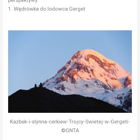
1. Wędrówka do lodowca Gerget
Kazbek-i-slynna-cerkiew-Trojcy-Swietej-w-Gergeti-
©GNTA