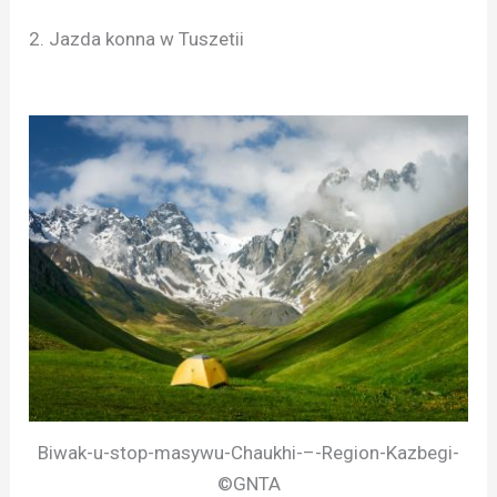
2. Jazda konna w Tuszetii
Biwak-u-stop-masywu-Chaukhi-–-Region-Kazbegi-
©GNTA