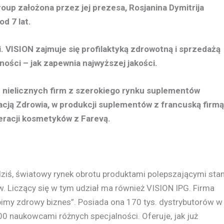
roup założona przez jej prezesa, Rosjanina Dymitrija
od 7 lat.
 VISION zajmuje się profilaktyką zdrowotną i sprzedażą
ości – jak zapewnia najwyższej jakości.
 z nielicznych firm z szerokiego rynku suplementów
cją Zdrowia, w produkcji suplementów z francuską firmą
racji kosmetyków z Farevą.
iś, światowy rynek obrotu produktami polepszającymi sta
w. Liczący się w tym udział ma również VISION IPG. Firma
bimy zdrowy biznes”. Posiada ona 170 tys. dystrybutorów w
00 naukowcami różnych specjalności. Oferuje, jak już