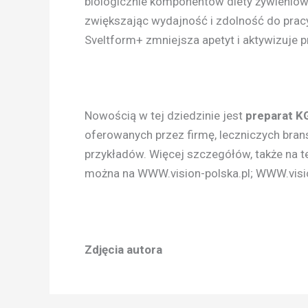
biologicznie komponentów diety żywieniowe
zwiększając wydajność i zdolność do pra
Sveltform+ zmniejsza apetyt i aktywizuje 
Nowością w tej dziedzinie jest
preparat K
oferowanych przez firmę, leczniczych brans
przykładów. Więcej szczegółów, także na 
można na WWW.vision-polska.pl; WWW.visi
Zdjęcia autora