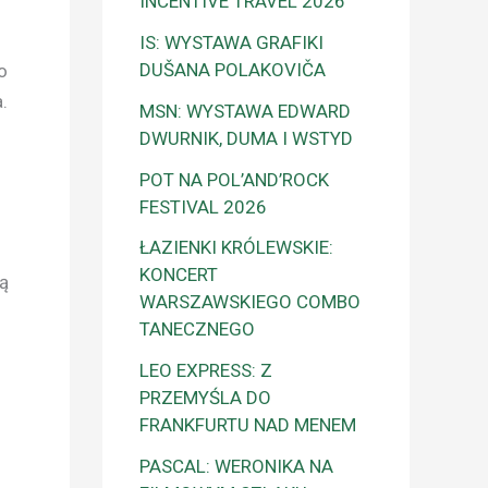
INCENTIVE TRAVEL 2026
IS: WYSTAWA GRAFIKI
DUŠANA POLAKOVIČA
o
.
MSN: WYSTAWA EDWARD
DWURNIK, DUMA I WSTYD
POT NA POL’AND’ROCK
FESTIVAL 2026
ŁAZIENKI KRÓLEWSKIE:
KONCERT
są
WARSZAWSKIEGO COMBO
TANECZNEGO
LEO EXPRESS: Z
PRZEMYŚLA DO
FRANKFURTU NAD MENEM
PASCAL: WERONIKA NA