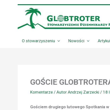
Przejdź
do
treści
O stowarzyszeniu
Nowości
Artyku
GOŚCIE GLOBTROTERA
Komentarze
/ Autor
Andrzej Zarzecki
/
18 
Gościem drugiego lutowego Spotkania w