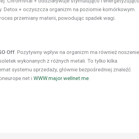
j. Chromvital + oddziaływuje stymulująco i energetyzująco
cy. Detox + oczyszcza organizm na poziomie komórkowym.
proces przemiany materii, powodując spadek wagi.
GO Off
. Pozytywny wpływ na organizm ma również noszenie
oletek wykonanych z różnych metali. To tylko kilka
temat systemu sprzedaży, głównie bezpośredniej znaleźć
oneurope.net i
WWW.major.wellnet.me
.