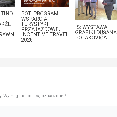
TINO:
POT: PROGRAM
WSPARCIA
AKŻE
TURYSTYKI
IS: WYSTAWA
PRZYJAZDOWEJ I
GRAFIKI DUŠANA
PRAWN
INCENTIVE TRAVEL
POLAKOVIČA
2026
y.
Wymagane pola są oznaczone
*