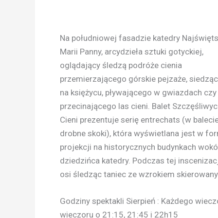
Na południowej fasadzie katedry Najświęt
Marii Panny, arcydzieła sztuki gotyckiej,
oglądający śledzą podróże cienia
przemierzającego górskie pejzaże, siedzą
na księżycu, pływającego w gwiazdach czy
przecinającego las cieni. Balet Szczęśliwy
Cieni prezentuje serię entrechats (w balecie
drobne skoki), która wyświetlana jest w fo
projekcji na historycznych budynkach wokó
dziedzińca katedry. Podczas tej inscenizac
osi śledząc taniec ze wzrokiem skierowan
Godziny spektakli Sierpień : Każdego wiecz
wieczoru o 21:15, 21:45 i 22h15