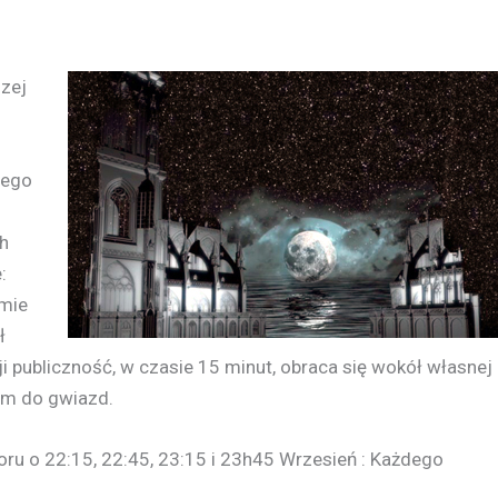
szej
cego
ch
:
rmie
ł
ji publiczność, w czasie 15 minut, obraca się wokół własnej
ym do gwiazd.
oru o 22:15, 22:45, 23:15 i 23h45 Wrzesień : Każdego