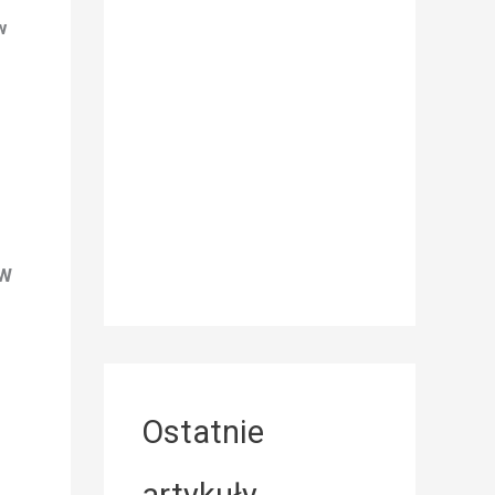
w
 W
Ostatnie