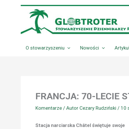
Przejdź
do
treści
O stowarzyszeniu
Nowości
Artyku
FRANCJA: 70-LECIE 
Komentarze
/ Autor
Cezary Rudziński
/
10 
Stacja narciarska Châtel świętuje swoje