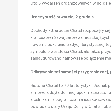
Oto 5 wydarzeń organizowanych w hołdzie p
Uroczystość otwarcia, 2 grudnia
Obchody 70. urodzin Châtel rozpoczęły si
Francuzów i Szwajcarów zamieszkujących t
nowemu pokoleniu tradycji turystycznej te
symbolu przeszłości Châtel, ale także przy
zainaugurowano najnowsze połączenie międ
Odkrywanie tożsamości przygranicznej, 
Historia Châtel to 70 lat turystyki. Jednak p
zimowe, odsyła do innej epoki, naznaczone
a celnikami z pogranicza francusko-szwajca
odwiedzić stary Urząd Celny w Châtel i o