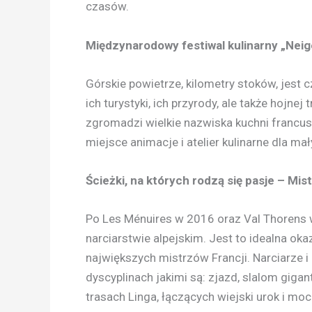
czasów.
Międzynarodowy festiwal kulinarny „Neig
Górskie powietrze, kilometry stoków, jest c
ich turystyki, ich przyrody, ale także hojnej
zgromadzi wielkie nazwiska kuchni francus
miejsce animacje i atelier kulinarne dla mał
Ścieżki, na których rodzą się pasje – Mi
Po Les Ménuires w 2016 oraz Val Thorens w
narciarstwie alpejskim. Jest to idealna ok
największych mistrzów Francji. Narciarze i
dyscyplinach jakimi są: zjazd, slalom giga
trasach Linga, łączących wiejski urok i mo