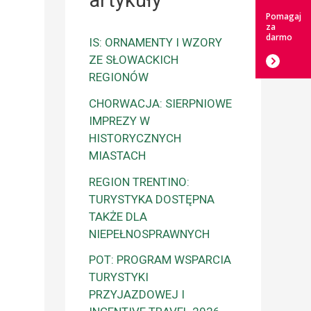
artykuły
Pomagaj
za
darmo
IS: ORNAMENTY I WZORY
ZE SŁOWACKICH
REGIONÓW
CHORWACJA: SIERPNIOWE
IMPREZY W
HISTORYCZNYCH
MIASTACH
REGION TRENTINO:
TURYSTYKA DOSTĘPNA
TAKŻE DLA
NIEPEŁNOSPRAWNYCH
i
POT: PROGRAM WSPARCIA
TURYSTYKI
PRZYJAZDOWEJ I