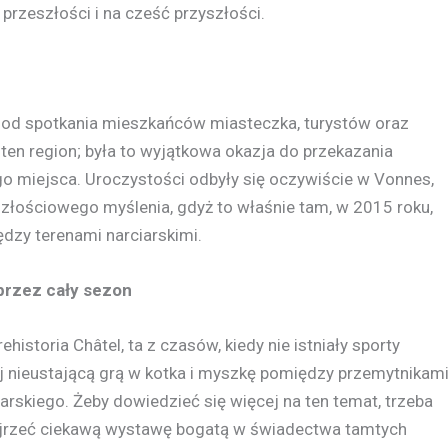
rzeszłości i na cześć przyszłości.
ę od spotkania mieszkańców miasteczka, turystów oraz
en region; była to wyjątkowa okazja do przekazania
go miejsca. Uroczystości odbyły się oczywiście w Vonnes,
szłościowego myślenia, gdyż to właśnie tam, w 2015 roku,
zy terenami narciarskimi.
przez cały sezon
rehistoria Châtel, ta z czasów, kiedy nie istniały sporty
j nieustającą grą w kotka i myszkę pomiędzy przemytnikam
rskiego. Żeby dowiedzieć się więcej na ten temat, trzeba
bejrzeć ciekawą wystawę bogatą w świadectwa tamtych