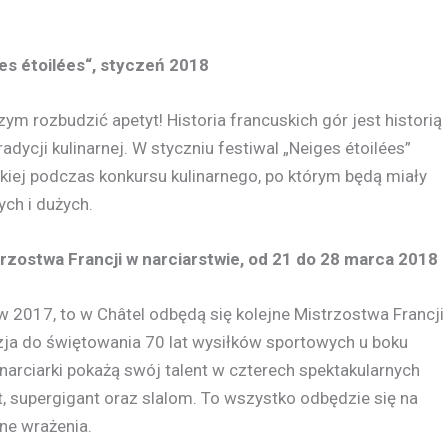
es étoilées“, styczeń 2018
zym rozbudzić apetyt! Historia francuskich gór jest historią
 tradycji kulinarnej. W styczniu festiwal „Neiges étoilées”
kiej podczas konkursu kulinarnego, po którym będą miały
ych i dużych.
strzostwa Francji w narciarstwie, od 21 do 28 marca 2018
 2017, to w Châtel odbędą się kolejne Mistrzostwa Francji
azja do świętowania 70 lat wysiłków sportowych u boku
 narciarki pokażą swój talent w czterech spektakularnych
nt, supergigant oraz slalom. To wszystko odbędzie się na
cne wrażenia.