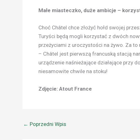
Małe miasteczko, duże ambicje – korzyst
Choć Châtel chce złożyć hołd swojej przesz
Turyści będą mogli korzystać z dwóch nowyc
przeżyciami z uroczystości na żywo. Za to 
– Châtel jest pierwszą francuską stacją na
urządzenie naśnieżające działające przy d
niesamowite chwile na stoku!
Zdjęcie: Atout France
←
Poprzedni Wpis