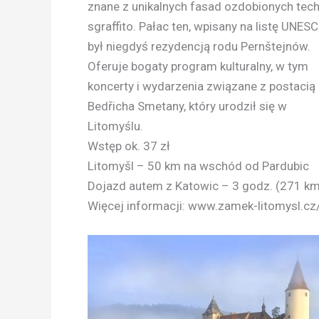
znane z unikalnych fasad ozdobionych tech
sgraffito. Pałac ten, wpisany na listę UNESC
był niegdyś rezydencją rodu Pernštejnów.
Oferuje bogaty program kulturalny, w tym
koncerty i wydarzenia związane z postacią
Bedřicha Smetany, który urodził się w
Litomyślu.
Wstęp ok. 37 zł
Litomyšl – 50 km na wschód od Pardubic
Dojazd autem z Katowic – 3 godz. (271 km
Więcej informacji: www.zamek-litomysl.cz