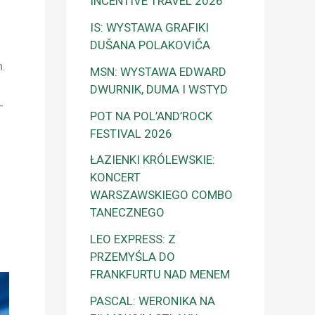
INCENTIVE TRAVEL 2026
u
IS: WYSTAWA GRAFIKI
DUŠANA POLAKOVIČA
.
MSN: WYSTAWA EDWARD
o
DWURNIK, DUMA I WSTYD
-
POT NA POL’AND’ROCK
FESTIVAL 2026
ŁAZIENKI KRÓLEWSKIE:
KONCERT
WARSZAWSKIEGO COMBO
TANECZNEGO
LEO EXPRESS: Z
PRZEMYŚLA DO
FRANKFURTU NAD MENEM
PASCAL: WERONIKA NA