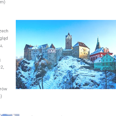
km)
rzech
gląd
u,
k
2,
arów
)