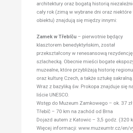
architektury oraz bogatą historią niezależ
cały rok (zimą w wybrane dni oraz niektór
obiektu) znajdują się między innymi:
Zamek w Třebíču
– pierwotnie będący
klasztorem benedyktyńskim, został
przekształcony w renesansową rezydencję
szlachecką. Obecnie mieści bogate ekspoz
muzealne, które przybliżają historię regionu
oraz kulturę Czech, a także sztukę sakralną.
Wraz z bazyliką św. Prokopa znajduje się n
liście UNESCO.
Wstęp do Muzeum Zamkowego – ok. 37 zł
Třebíč – 70 km na zachód od Brna
Dojazd autem z Katowic – 3,5 godz. (320 
Więcej informacji: www.muzeumtr.cz/en/