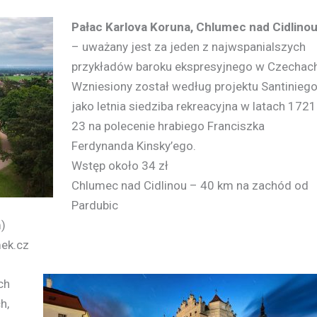
Pałac Karlova Koruna, Chlumec nad Cidlino
– uważany jest za jeden z najwspanialszych
przykładów baroku ekspresyjnego w Czechach
Wzniesiony został według projektu Santinieg
jako letnia siedziba rekreacyjna w latach 1721
23 na polecenie hrabiego Franciszka
Ferdynanda Kinsky’ego.
Wstęp około 34 zł
Chlumec nad Cidlinou – 40 km na zachód od
Pardubic
)
mek.cz
ch
h,