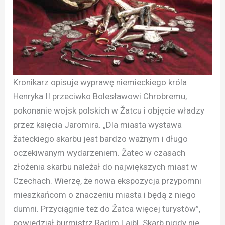
Kronikarz opisuje wyprawę niemieckiego króla
Henryka II przeciwko Bolesławowi Chrobremu,
pokonanie wojsk polskich w Žatcu i objęcie władzy
przez księcia Jaromira. „Dla miasta wystawa
žateckiego skarbu jest bardzo ważnym i długo
oczekiwanym wydarzeniem. Žatec w czasach
złożenia skarbu należał do największych miast w
Czechach. Wierzę, że nowa ekspozycja przypomni
mieszkańcom o znaczeniu miasta i będą z niego
dumni. Przyciągnie też do Žatca więcej turystów”,
powiedział burmistrz Radim Laibl. Skarb nigdy nie