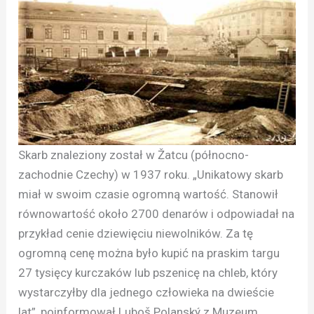
Skarb znaleziony został w Žatcu (północno-
zachodnie Czechy) w 1937 roku. „Unikatowy skarb
miał w swoim czasie ogromną wartość. Stanowił
równowartość około 2700 denarów i odpowiadał na
przykład cenie dziewięciu niewolników. Za tę
ogromną cenę można było kupić na praskim targu
27 tysięcy kurczaków lub pszenicę na chleb, który
wystarczyłby dla jednego człowieka na dwieście
lat”, poinformował Luboš Polanský z Muzeum