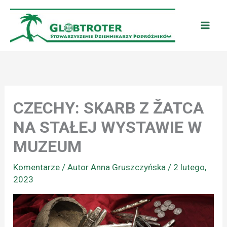
Przejdź
do
treści
CZECHY: SKARB Z ŽATCA
NA STAŁEJ WYSTAWIE W
MUZEUM
Komentarze
/ Autor
Anna Gruszczyńska
/
2 lutego,
2023