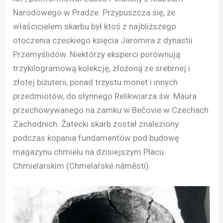
Narodowego w Pradze. Przypuszcza się, że
właścicielem skarbu był ktoś z najbliższego
otoczenia czeskiego księcia Jaromira z dynastii
Przemyślidów. Niektórzy eksperci porównują
trzykilogramową kolekcję, złożoną ze srebrnej i
złotej biżuterii, ponad trzystu monet i innych
przedmiotów, do słynnego Relikwiarza św. Maura
przechowywanego na zamku w Bečovie w Czechach
Zachodnich. Žatecki skarb został znaleziony
podczas kopania fundamentów pod budowę
magazynu chmielu na dzisiejszym Placu
Chmielarskim (Chmelařské náměstí).