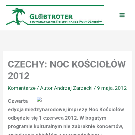
Przejdź
do
treści
CZECHY: NOC KOŚCIOŁÓW
2012
Komentarze
/ Autor
Andrzej Zarzecki
/
9 maja, 2012
Czwarta
edycja międzynarodowej imprezy Noc Kościołów
odbędzie się 1 czerwca 2012. W bogatym
programie kulturalnym nie zabraknie koncertów,
zwiedzania obiektów z przewodnikiem i