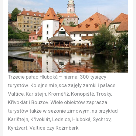
Trzecie pałac Hluboká – niemal 300 tysięcy
turystów. Kolejne miejsca zajęły zamki i pałace:
Valtice, Karlštejn, Kroměříž, Konopiště, Trosky,
Křivoklát i Bouzov. Wiele obiektów zaprasza
turystów także w sezonie zimowym, na przykład
Karlštejn, Křivoklát, Lednice, Hluboká, Sychrov,
Kynžvart, Valtice czy Rožmberk.