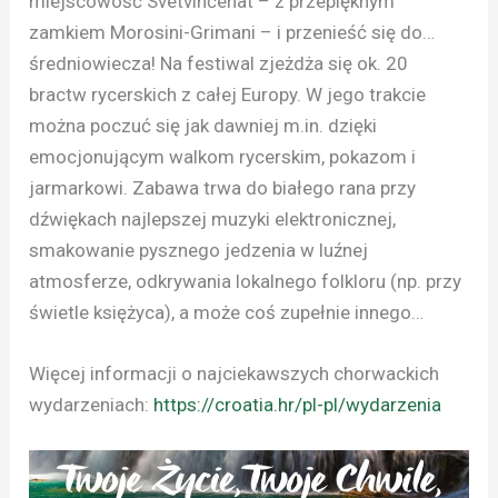
miejscowość Svetvinčenat – z przepięknym
zamkiem Morosini-Grimani – i przenieść się do…
średniowiecza! Na festiwal zjeżdża się ok. 20
bractw rycerskich z całej Europy. W jego trakcie
można poczuć się jak dawniej m.in. dzięki
emocjonującym walkom rycerskim, pokazom i
jarmarkowi. Zabawa trwa do białego rana przy
dźwiękach najlepszej muzyki elektronicznej,
smakowanie pysznego jedzenia w luźnej
atmosferze, odkrywania lokalnego folkloru (np. przy
świetle księżyca), a może coś zupełnie innego…
Więcej informacji o najciekawszych chorwackich
wydarzeniach:
https://croatia.hr/pl-pl/wydarzenia