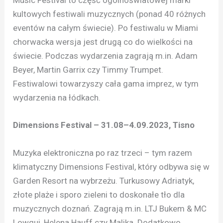
Music Festival to część ogólnoświatowej marki
kultowych festiwali muzycznych (ponad 40 różnych
eventów na całym świecie). Po festiwalu w Miami
chorwacka wersja jest drugą co do wielkości na
świecie. Podczas wydarzenia zagrają m.in. Adam
Beyer, Martin Garrix czy Timmy Trumpet.
Festiwalowi towarzyszy cała gama imprez, w tym
wydarzenia na łódkach.
Dimensions Festival – 31.08–4.09.2023, Tisno
Muzyka elektroniczna po raz trzeci – tym razem
klimatyczny Dimensions Festival, który odbywa się w
Garden Resort na wybrzeżu. Turkusowy Adriatyk,
złote plaże i sporo zieleni to doskonałe tło dla
muzycznych doznań. Zagrają m.in. LTJ Bukem & MC
Lowqui, Helena Hauff czy Malika. Dodatkowo