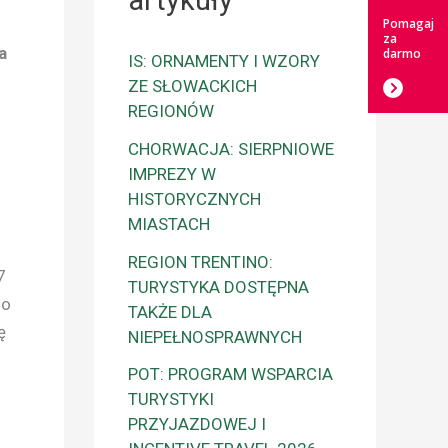
artykuły
Pomagaj
za
a
darmo
IS: ORNAMENTY I WZORY
ZE SŁOWACKICH
REGIONÓW
CHORWACJA: SIERPNIOWE
IMPREZY W
HISTORYCZNYCH
MIASTACH
REGION TRENTINO:
7
TURYSTYKA DOSTĘPNA
 o
TAKŻE DLA
ę
NIEPEŁNOSPRAWNYCH
POT: PROGRAM WSPARCIA
TURYSTYKI
PRZYJAZDOWEJ I