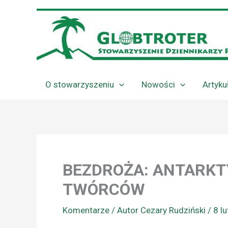
Przejdź
do
treści
O stowarzyszeniu
Nowości
Artyku
BEZDROŻA: ANTARKT
TWÓRCÓW
Komentarze
/ Autor
Cezary Rudziński
/
8 l