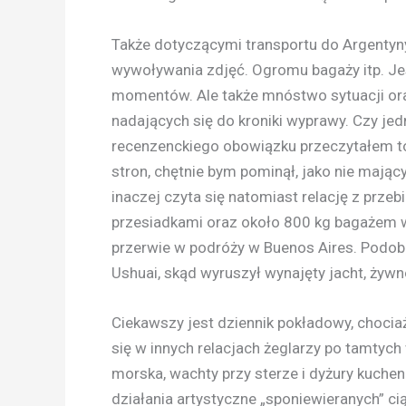
Także dotyczącymi transportu do Argentyn
wywoływania zdjęć. Ogromu bagaży itp. Jest
momentów. Ale także mnóstwo sytuacji oraz
nadających się do kroniki wyprawy. Czy jedn
recenzenckiego obowiązku przeczytałem to
stron, chętnie bym pominął, jako nie mają
inaczej czyta się natomiast relację z prz
przesiadkami oraz około 800 kg bagażem w
przerwie w podróży w Buenos Aires. Podob
Ushuai, skąd wyruszył wynajęty jacht, żywn
Ciekawszy jest dziennik pokładowy, chocia
się w innych relacjach żeglarzy po tamtyc
morska, wachty przy sterze i dyżury kuchen
działania artystyczne „sponiewieranych” ci