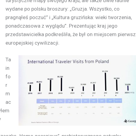
turystyczne mapy swojego kraju, ale także dwie ładnie
wydane po polsku broszury: „Gruzja. Wszystko, co
pragnąłeś poczuć” i „Kultura gruzińska: wieki tworzenia,
ponadczasowa z wyglądu”. Prezentując kraj jego
przedstawicielka podkreśliła, że był on miejscem pierwsz
europejskiej cywilizacji.
Ta
in
fo
r
m
ac
byłem
w