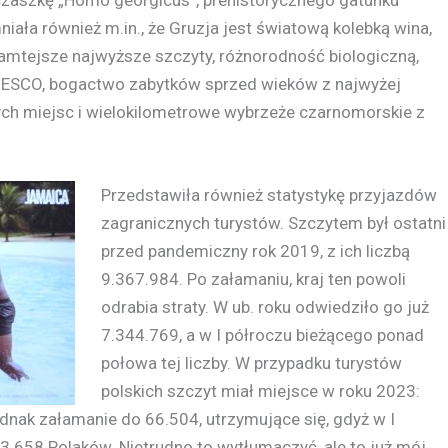
czaszkę „Homo georgicus”, prehistorycznego gatunku
niała również m.in., że Gruzja jest światową kolebką wina,
amtejsze najwyższe szczyty, różnorodność biologiczną,
 UNESCO, bogactwo zabytków sprzed wieków z najwyżej
ych miejsc i wielokilometrowe wybrzeże czarnomorskie z
Przedstawiła również statystykę przyjazdów
zagranicznych turystów. Szczytem był ostatni
przed pandemiczny rok 2019, z ich liczbą
9.367.984. Po załamaniu, kraj ten powoli
odrabia straty. W ub. roku odwiedziło go już
7.344.769, a w I półroczu bieżącego ponad
połowa tej liczby. W przypadku turystów
polskich szczyt miał miejsce w roku 2023:
ak załamanie do 66.504, utrzymujące się, gdyż w I
33.658 Polaków. Nietrudno to wytłumaczyć, ale to już mój