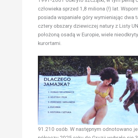
1991-2001 odkryto szczątki, w tym pełną 
człowieka sprzed 1,8 miliona (!) lat. Wspom
posiada wspaniałe góry wymieniając dwa t
cztery obszary dziewiczej natury z Listy
położoną osadą w Europie, wiele nieodkryt
kurortami.
91.210 osób. W następnym odnotowano jedn
półroczu 2025 roku do Gruzji wybrało się 