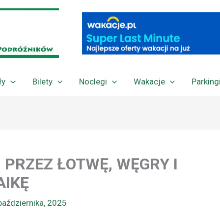
ły
Bilety
Noclegi
Wakacje
Parking
I PRZEZ ŁOTWĘ, WĘGRY I
AIKĘ
października, 2025