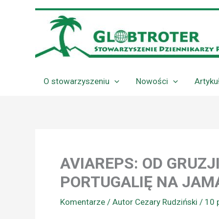
Przejdź
do
treści
O stowarzyszeniu
Nowości
Artyku
AVIAREPS: OD GRUZJ
PORTUGALIĘ NA JAM
Komentarze
/ Autor
Cezary Rudziński
/
10 