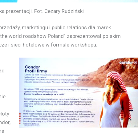
 prezentacji. Fot. Cezary Rudziński
przedaży, marketingu i public relations dla marek
nd the world roadshow Poland” zaprezentował polskim
icze i sieci hotelowe w formule workshopu.
ad
nie
loty
ndor,
na