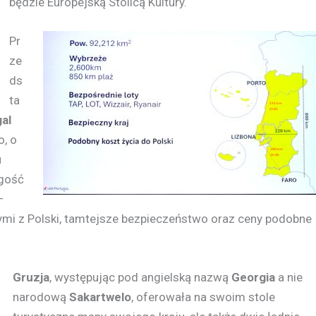
będzie Europejską Stolicą Kultury.
Pr
ze
ds
ta
gal
o, o
u
ugość
–
czymi z Polski, tamtejsze bezpieczeństwo oraz ceny podobne
Gruzja
, występując pod angielską nazwą
Georgia
a nie
narodową
Sakartwelo
, oferowała na swoim stole