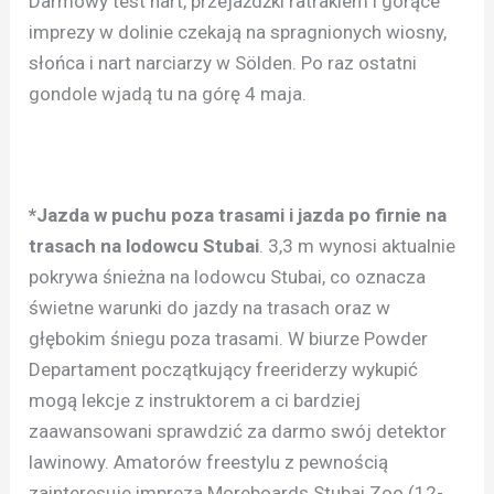
Darmowy test nart, przejażdżki ratrakiem i gorące
imprezy w dolinie czekają na spragnionych wiosny,
słońca i nart narciarzy w Sölden. Po raz ostatni
gondole wjadą tu na górę 4 maja.
*Jazda w puchu poza trasami i jazda po firnie na
trasach na lodowcu Stubai
. 3,3 m wynosi aktualnie
pokrywa śnieżna na lodowcu Stubai, co oznacza
świetne warunki do jazdy na trasach oraz w
głębokim śniegu poza trasami. W biurze Powder
Departament początkujący freeriderzy wykupić
mogą lekcje z instruktorem a ci bardziej
zaawansowani sprawdzić za darmo swój detektor
lawinowy. Amatorów freestylu z pewnością
zainteresuje impreza Moreboards Stubai Zoo (12-