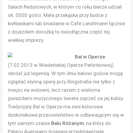
Salach Redutowych, w którym co roku bierze udział
ok. 5000 gości. Mała przekąska przy budce z
kiełbaskami lub śniadanie w Café Landtmann łącznie
z dojazdem dorożką to nieodłączna część tej
wielkiej imprezy.
Bal w Operze
(7.02.2013 w Wiedeńskiej Operze Państwowej)
obrósł już legendą. W tym dniu balowi goście mogą
oglądać słynną operę przy Ringstraße nie tylko z
miejsc na widowni, lecz razem z wieloma
gwiazdami muzycznego świata zajrzeć za jej kulisy.
Tradycyjny Bal w Operze ma swe kolorowe
dyskotekowe przeciwieństwo w odbywającym się w
tym samym czasie
Balu Różanym
, na który do
Pałacu Auersperg ściągają przedstawiciele