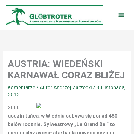
Przejdź
do
treści
AUSTRIA: WIEDEŃSKI
KARNAWAŁ CORAZ BLIŻEJ
Komentarze
/ Autor
Andrzej Zarzecki
/
30 listopada,
2012
2000
godzin tańca: w Wiedniu odbywa się ponad 450
balów rocznie. Sylwestrowy „Le Grand Bal“ to
nieoficjalny sygnał startu dla nowego sezonu