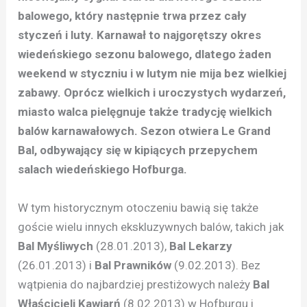
balowego, który następnie trwa przez cały
styczeń i luty. Karnawał to najgorętszy okres
wiedeńskiego sezonu balowego, dlatego żaden
weekend w styczniu i w lutym nie mija bez wielkiej
zabawy. Oprócz wielkich i uroczystych wydarzeń,
miasto walca pielęgnuje także tradycję wielkich
balów karnawałowych.
Sezon otwiera Le Grand
Bal, odbywający się w kipiących przepychem
salach wiedeńskiego Hofburga.
W tym historycznym otoczeniu bawią się także
goście wielu innych ekskluzywnych balów, takich jak
Bal Myśliwych
(28.01.2013),
Bal Lekarzy
(26.01.2013) i
Bal Prawników
(9.02.2013). Bez
wątpienia do najbardziej prestiżowych należy
Bal
Właścicieli Kawiarń
(8.02.2013) w Hofburgu i