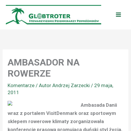
Przejdź
do
treści
AMBASADOR NA
ROWERZE
Komentarze
/ Autor
Andrzej Zarzecki
/
29 maja,
2011
Ambasada Danii
wraz z portalem VisitDenmark oraz sportowym
sklepem rowerowe klimaty zorganizowała
konferencję prasową promującą duński styl życia,