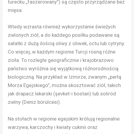
turecku „faszerowany”) są często przyrządzane bez
mięsa.
Wtedy wzrasta również wykorzystanie świeżych
zielonych ziół, a do każdego posiłku podawane są
sałatki z dużą ilością oliwy z oliwek, octu lub cytryny.
Co więcej, w każdym regionie Turcji rosną różne
zioła. To rozległe geograficznie i krajobrazowo
państwo wyróżnia się wyjątkową różnorodnością
biologiczną. Na przykład w Izmirze, zwanym „perłą
Morza Egejskiego”, można skosztować ziół, takich
jak drapacz lekarski (şevket-i bostan) lub soliród
zielny (Deniz börülcesi).
Na stołach w regionie egejskim królują regionalne
warzywa, karczochy i kwiaty cukinii oraz