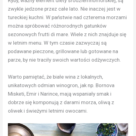
Ryby, ważny element diety śródziemnomorskiej, są
zwykle jedzone przez całe lato. Nie inaczej jest w
tureckiej kuchni. W państwie nad czterema morzami
można spróbować różnorodnych gatunków
sezonowych frutti di mare. Wiele z nich znajduje się
w letnim menu. W tym czasie zazwyczaj są
podawane pieczone, grillowane lub gotowane na
parze, by nie traciły swoich wartości odżywczych.
Warto pamiętać, że białe wina z lokalnych,
unikatowych odmian winogron, jak np. Bornova
Misketi, Emir i Narince, mają wspaniały smak i
dobrze się komponują z darami morza, oliwą z
oliwek i świeżymi letnimi owocami.