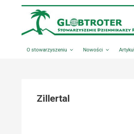
Przejdź
do
treści
O stowarzyszeniu
Nowości
Artyku
Zillertal