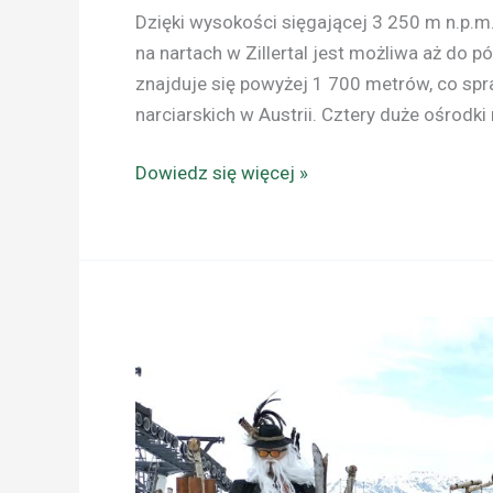
Dzięki wysokości sięgającej 3 250 m n.p.m
na nartach w Zillertal jest możliwa aż do 
znajduje się powyżej 1 700 metrów, co spra
narciarskich w Austrii. Cztery duże ośrodki n
Dowiedz się więcej »
AUSTRIA:
ZILLERTAL
–
TU
JEDNE
Z