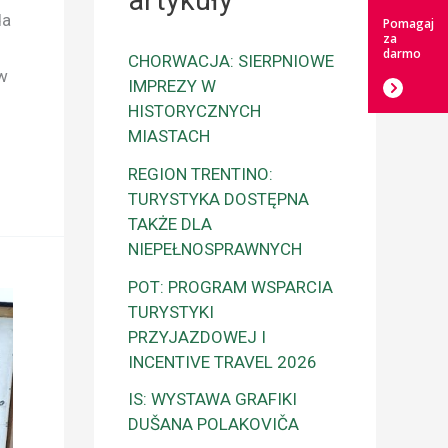
artykuły
da
Pomagaj
za
darmo
CHORWACJA: SIERPNIOWE
ów
IMPREZY W
HISTORYCZNYCH
MIASTACH
REGION TRENTINO:
TURYSTYKA DOSTĘPNA
TAKŻE DLA
NIEPEŁNOSPRAWNYCH
POT: PROGRAM WSPARCIA
TURYSTYKI
PRZYJAZDOWEJ I
INCENTIVE TRAVEL 2026
IS: WYSTAWA GRAFIKI
DUŠANA POLAKOVIČA