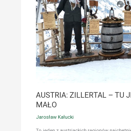
NARCIARSKICH
WAKACJI
TO
ZA
MAŁO
AUSTRIA: ZILLERTAL – TU
MAŁO
Jarosław Kałucki
To jeden z austriackich regionów najchętn