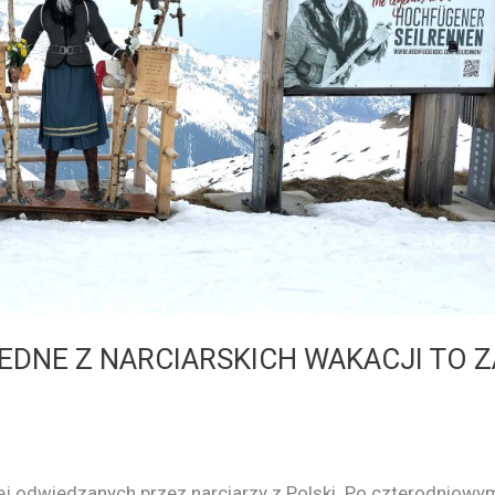
 JEDNE Z NARCIARSKICH WAKACJI TO Z
iej odwiedzanych przez narciarzy z Polski. Po czterodniowy