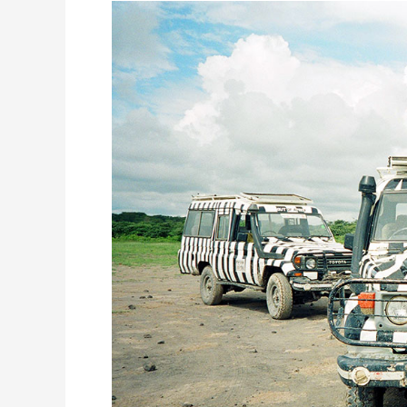
AFRYKA:
KENIA
I
MALAWI
BEZ
WIZ