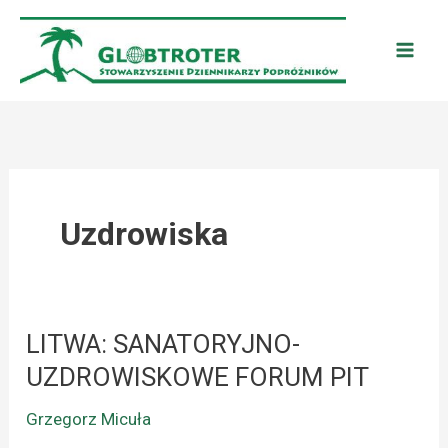
Przejdź
do
treści
Uzdrowiska
LITWA: SANATORYJNO-
LITWA:
SANATORYJNO-
UZDROWISKOWE FORUM PIT
UZDROWISKOWE
Grzegorz Micuła
FORUM