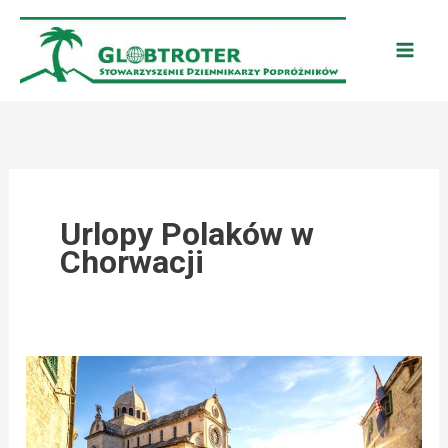
Przejdź
do
treści
Urlopy Polaków w
Chorwacji
CHORWACJA:
JAK
EWOLUUJĄ