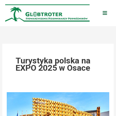
Przejdź
do
treści
Turystyka polska na
EXPO 2025 w Osace
POT:
POLSKA
NA