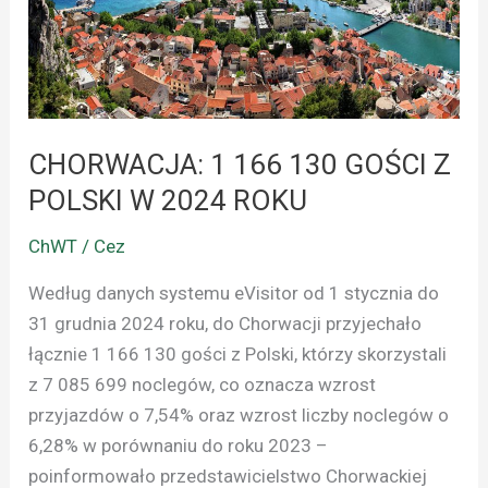
130
GOŚCI
Z
POLSKI
W
2024
CHORWACJA: 1 166 130 GOŚCI Z
ROKU
POLSKI W 2024 ROKU
ChWT / Cez
Według danych systemu eVisitor od 1 stycznia do
31 grudnia 2024 roku, do Chorwacji przyjechało
łącznie 1 166 130 gości z Polski, którzy skorzystali
z 7 085 699 noclegów, co oznacza wzrost
przyjazdów o 7,54% oraz wzrost liczby noclegów o
6,28% w porównaniu do roku 2023 –
poinformowało przedstawicielstwo Chorwackiej