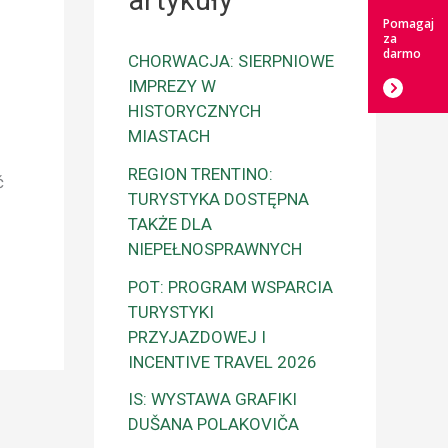
artykuły
Pomagaj
za
darmo
CHORWACJA: SIERPNIOWE
IMPREZY W
HISTORYCZNYCH
MIASTACH
REGION TRENTINO:
ć
TURYSTYKA DOSTĘPNA
TAKŻE DLA
NIEPEŁNOSPRAWNYCH
POT: PROGRAM WSPARCIA
TURYSTYKI
PRZYJAZDOWEJ I
INCENTIVE TRAVEL 2026
IS: WYSTAWA GRAFIKI
DUŠANA POLAKOVIČA