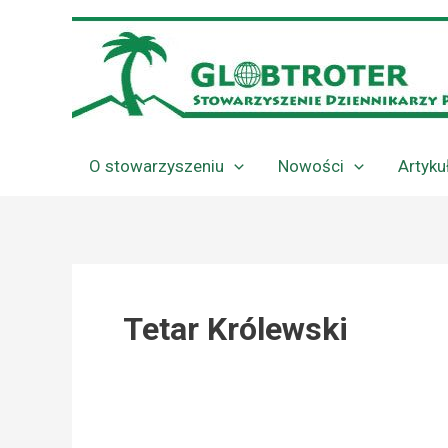
Przejdź
do
treści
O stowarzyszeniu
Nowości
Artyku
Tetar Królewski