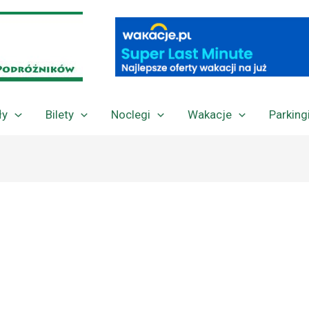
ły
Bilety
Noclegi
Wakacje
Parking