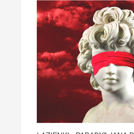
ŁAZIENKI:
„PARADY”
JANA
POTOCKIEGO
–
KLASYKA
W
NIEZWYKŁEJ
OPRAWIE