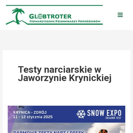
Przejdź
do
treści
Testy narciarskie w
Jaworzynie Krynickiej
JAWORZYNA
KRYNICKA:
SNOW