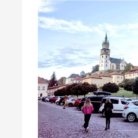
SŁOWACJA:
ZŁOTA
KREMNICA
I
VIA
FERRATY