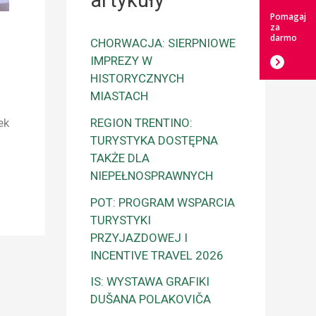
artykuły
Pomagaj
za
darmo
CHORWACJA: SIERPNIOWE
IMPREZY W
HISTORYCZNYCH
MIASTACH
ek
REGION TRENTINO:
TURYSTYKA DOSTĘPNA
TAKŻE DLA
NIEPEŁNOSPRAWNYCH
POT: PROGRAM WSPARCIA
TURYSTYKI
PRZYJAZDOWEJ I
INCENTIVE TRAVEL 2026
IS: WYSTAWA GRAFIKI
DUŠANA POLAKOVIČA