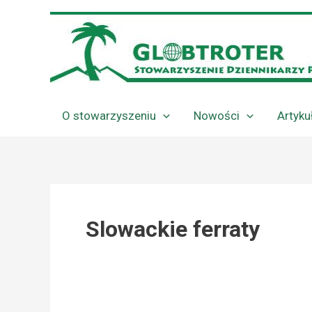
Przejdź
do
treści
O stowarzyszeniu
Nowości
Artyku
Slowackie ferraty