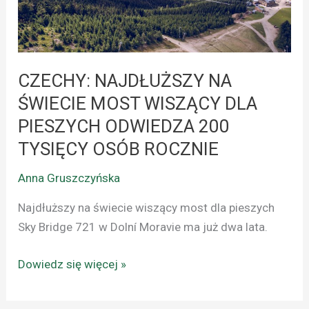
MOST
WISZĄCY
DLA
PIESZYCH
CZECHY: NAJDŁUŻSZY NA
ODWIEDZA
ŚWIECIE MOST WISZĄCY DLA
200
TYSIĘCY
PIESZYCH ODWIEDZA 200
OSÓB
TYSIĘCY OSÓB ROCZNIE
ROCZNIE
Anna Gruszczyńska
Najdłuższy na świecie wiszący most dla pieszych
Sky Bridge 721 w Dolní Moravie ma już dwa lata.
Dowiedz się więcej »