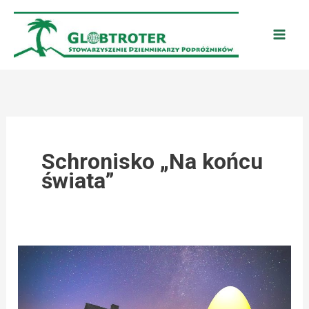
Przejdź
do
treści
Schronisko „Na końcu
świata”
ŁUPKÓW:
DARMOWA
WIELKANOC