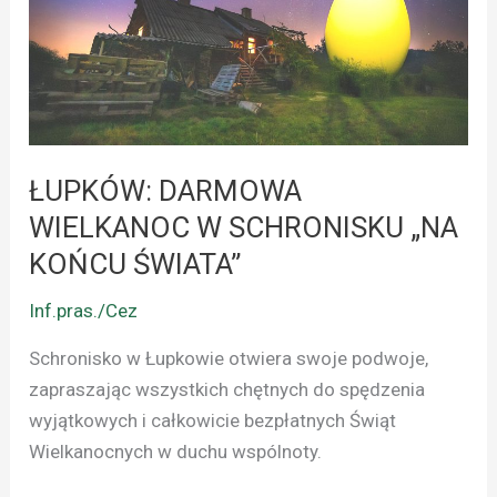
W
SCHRONISKU
„NA
KOŃCU
ŚWIATA”
ŁUPKÓW: DARMOWA
WIELKANOC W SCHRONISKU „NA
KOŃCU ŚWIATA”
Inf.pras./Cez
Schronisko w Łupkowie otwiera swoje podwoje,
zapraszając wszystkich chętnych do spędzenia
wyjątkowych i całkowicie bezpłatnych Świąt
Wielkanocnych w duchu wspólnoty.