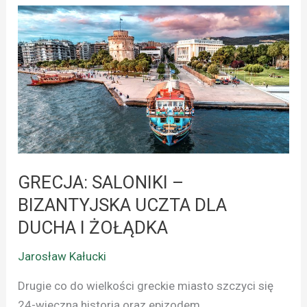
GRECJA:
SALONIKI
–
BIZANTYJSKA
UCZTA
DLA
DUCHA
I
ŻOŁĄDKA
GRECJA: SALONIKI –
BIZANTYJSKA UCZTA DLA
DUCHA I ŻOŁĄDKA
Jarosław Kałucki
Drugie co do wielkości greckie miasto szczyci się
24-wieczną historią oraz epizodem