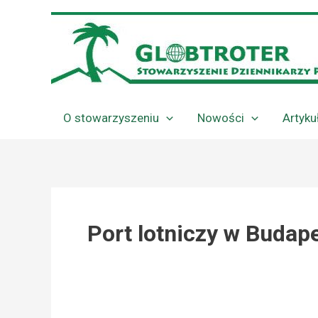
Przejdź
do
treści
O stowarzyszeniu
Nowości
Artyku
Port lotniczy w Budap