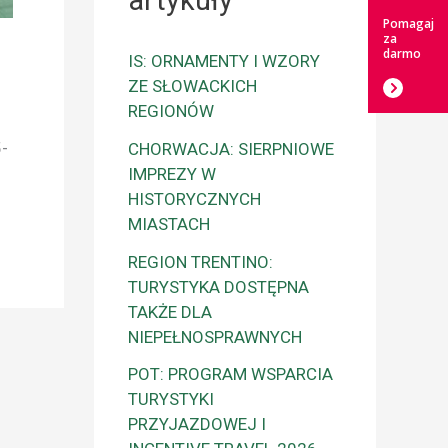
artykuły
Pomagaj
za
darmo
IS: ORNAMENTY I WZORY
ZE SŁOWACKICH
REGIONÓW
5-
CHORWACJA: SIERPNIOWE
IMPREZY W
HISTORYCZNYCH
MIASTACH
REGION TRENTINO:
TURYSTYKA DOSTĘPNA
TAKŻE DLA
NIEPEŁNOSPRAWNYCH
POT: PROGRAM WSPARCIA
TURYSTYKI
PRZYJAZDOWEJ I