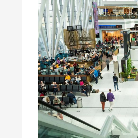
BUDAPESZT:
75
LAT
PORTU
LOTNICZEGO