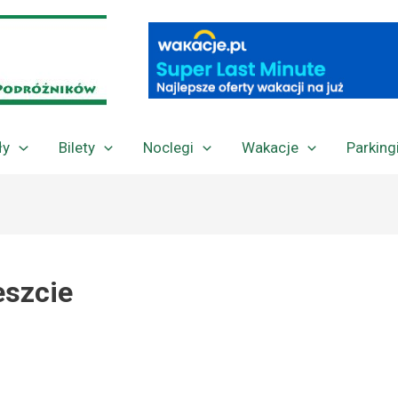
ły
Bilety
Noclegi
Wakacje
Parking
eszcie