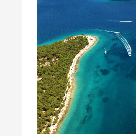
CHORWACJA:
JAK
ŻEGLUJĄ
POLACY