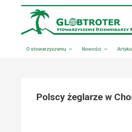
Przejdź
do
treści
O stowarzyszeniu
Nowości
Artyku
Polscy żeglarze w Cho