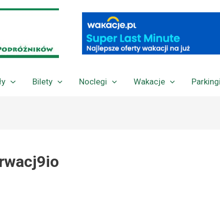
ły
Bilety
Noclegi
Wakacje
Parking
rwacj9io