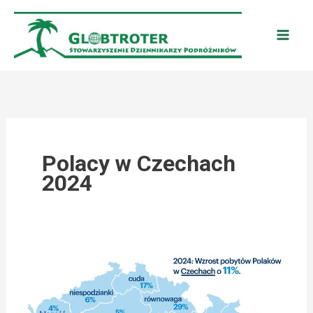
Przejdź
do
treści
Polacy w Czechach
2024
CZECHY:
REKORDOWA
LICZBA