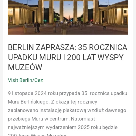
UPADKU
MURU
I
200
LAT
WYSPY
BERLIN ZAPRASZA: 35 ROCZNICA
MUZEÓW
UPADKU MURU I 200 LAT WYSPY
MUZEÓW
Visit Berlin/Cez
9 listopada 2024 roku przypada 35. rocznica upadku
Muru Berlińskiego. Z okazji tej rocznicy
zaplanowano instalację plakatową wzdłuż dawnego
przebiegu Muru w centrum. Natomiast
najważniejszym wydarzeniem 2025 roku będzie
200-lecie Wyspy Muzeów.