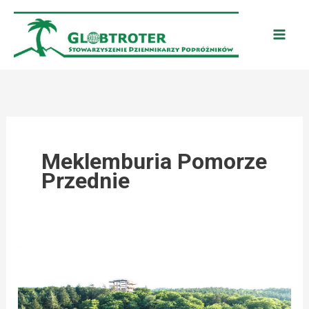
Przejdź
do
treści
Meklemburia Pomorze
Przednie
NIEMCY:
NADBAŁTYCKA
PROMENADA