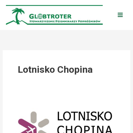
Przejdź
do
treści
Lotnisko Chopina
LOTNISKO
CHOPINA
W
WARSZAWIE: