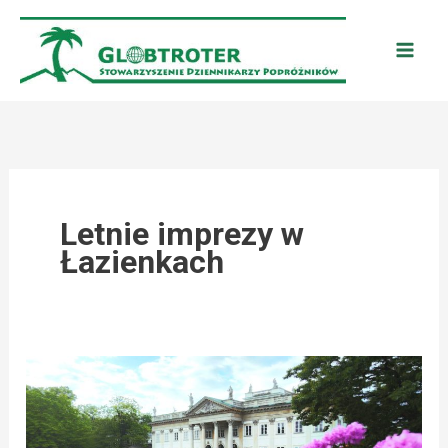
Przejdź
do
treści
Letnie imprezy w
Łazienkach
WARSZAWA:
LATO
W