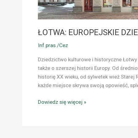
ŁOTWA: EUROPEJSKIE DZ
Inf.pras./Cez
Dziedzictwo kulturowe i historyczne Łotwy j
także o szerszej historii Europy. Od śred
historię XX wieku, od sylwetek wież Starej 
każde miejsce skrywa swoją opowieść, sp
Dowiedz się więcej »