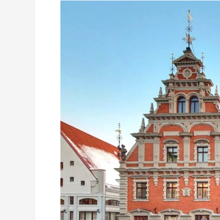
ŁOTWA:
EUROPEJSKIE
DZIEDZICTWO
KULTUROWE