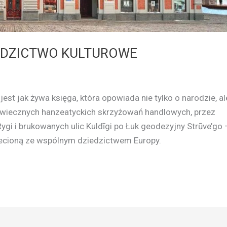
IEDZICTWO KULTUROWE
est jak żywa księga, która opowiada nie tylko o narodzie, al
niowiecznych hanzeatyckich skrzyżowań handlowych, przez
Rygi i brukowanych ulic Kuldīgi po Łuk geodezyjny Strūve’go 
lecioną ze wspólnym dziedzictwem Europy.