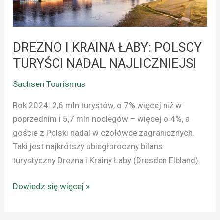
POLSCY
TURYŚCI
NADAL
NAJLICZNIEJSI
DREZNO I KRAINA ŁABY: POLSCY
TURYŚCI NADAL NAJLICZNIEJSI
Sachsen Tourismus
Rok 2024: 2,6 mln turystów, o 7% więcej niż w
poprzednim i 5,7 mln noclegów – więcej o 4%, a
goście z Polski nadal w czołówce zagranicznych.
Taki jest najkrótszy ubiegłoroczny bilans
turystyczny Drezna i Krainy Łaby (Dresden Elbland).
Dowiedz się więcej »