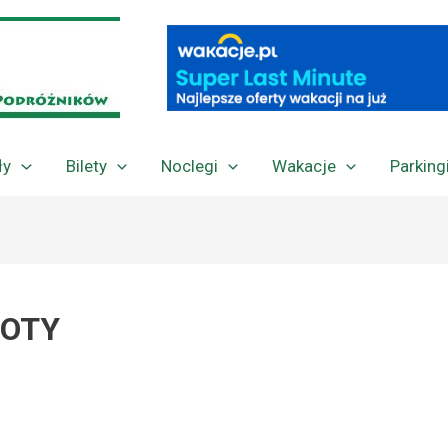
ły
Bilety
Noclegi
Wakacje
Parking
POTY