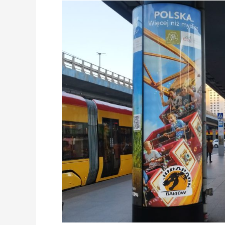
POT:
DINOZAURY
Z
BAŁTOWA
W
WARSZAWIE