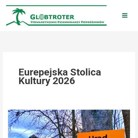
Przejdź
do
treści
Eurepejska Stolica
Kultury 2026
SŁOWACJA:TRENCZYN
–
EUROPEJSKA