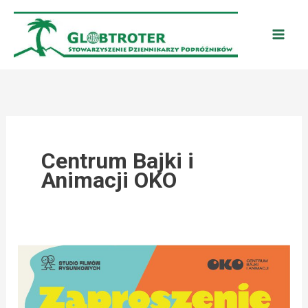
Przejdź
do
treści
Centrum Bajki i
Animacji OKO
BIELSKO-
BIAŁA:
OTWARCIE