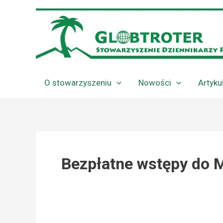
Przejdź
do
treści
O stowarzyszeniu
Nowości
Artyku
Bezpłatne wstępy do M