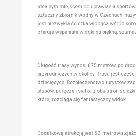
Idealnym miejscem do uprawiania sportów 
sztuczny zbiornik wodny w Czechach, naz
jest niezwykła ścieżka wiodąca wśród kor
oferuje wspaniałe widoki na piękną, szumaw
Długość trasy wynosi 675 metrów, po drodz
przyrodniczych w okolicy. Trasa jest częśc
dziecięcych. Bezpieczeństwo turystów zap
słupów, poręcze i siatka z obu stron ścież
której rozciąga się fantastyczny widok.
Dodatkową atrakcją jest 52-metrowa zjeżd