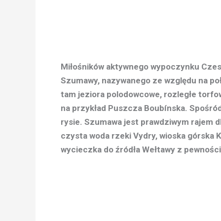
Miłośników aktywnego wypoczynku Czesi 
Szumawy, nazywanego ze względu na poło
tam jeziora polodowcowe, rozległe torfo
na przykład Puszcza Boubínska. Spośród
rysie. Szumawa jest prawdziwym rajem dl
czysta woda rzeki Vydry, wioska górska K
wycieczka do źródła Wełtawy z pewności