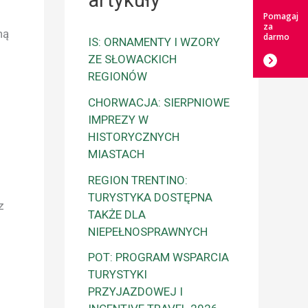
artykuły
Pomagaj
za
ną
darmo
IS: ORNAMENTY I WZORY
ZE SŁOWACKICH
REGIONÓW
CHORWACJA: SIERPNIOWE
IMPREZY W
HISTORYCZNYCH
MIASTACH
REGION TRENTINO:
TURYSTYKA DOSTĘPNA
z
TAKŻE DLA
NIEPEŁNOSPRAWNYCH
POT: PROGRAM WSPARCIA
TURYSTYKI
PRZYJAZDOWEJ I