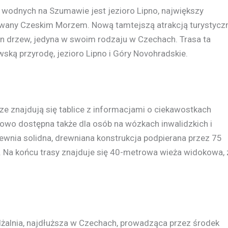
wodnych na Szumawie jest jezioro Lipno, największy
ywany Czeskim Morzem. Nową tamtejszą atrakcją turystycz
on drzew, jedyna w swoim rodzaju w Czechach. Trasa ta
ską przyrodę, jezioro Lipno i Góry Novohradskie.
e znajdują się tablice z informacjami o ciekawostkach
iowo dostępna także dla osób na wózkach inwalidzkich i
ewnia solidna, drewniana konstrukcja podpierana przez 75
ki. Na końcu trasy znajduje się 40-metrowa wieża widokowa, 
żalnia, najdłuższa w Czechach, prowadząca przez środek