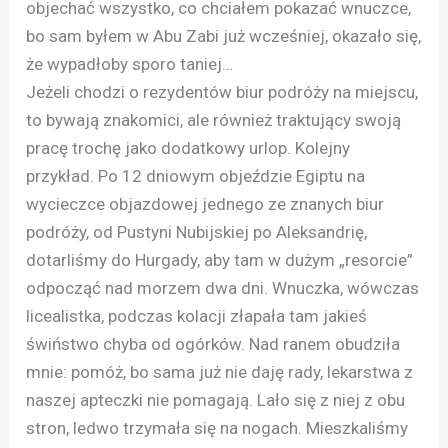
objechać wszystko, co chciałem pokazać wnuczce,
bo sam byłem w Abu Zabi już wcześniej, okazało się,
że wypadłoby sporo taniej…
Jeżeli chodzi o rezydentów biur podróży na miejscu,
to bywają znakomici, ale również traktujący swoją
pracę trochę jako dodatkowy urlop. Kolejny
przykład. Po 12 dniowym objeździe Egiptu na
wycieczce objazdowej jednego ze znanych biur
podróży, od Pustyni Nubijskiej po Aleksandrię,
dotarliśmy do Hurgady, aby tam w dużym „resorcie”
odpocząć nad morzem dwa dni. Wnuczka, wówczas
licealistka, podczas kolacji złapała tam jakieś
świństwo chyba od ogórków. Nad ranem obudziła
mnie: pomóż, bo sama już nie daję rady, lekarstwa z
naszej apteczki nie pomagają. Lało się z niej z obu
stron, ledwo trzymała się na nogach. Mieszkaliśmy