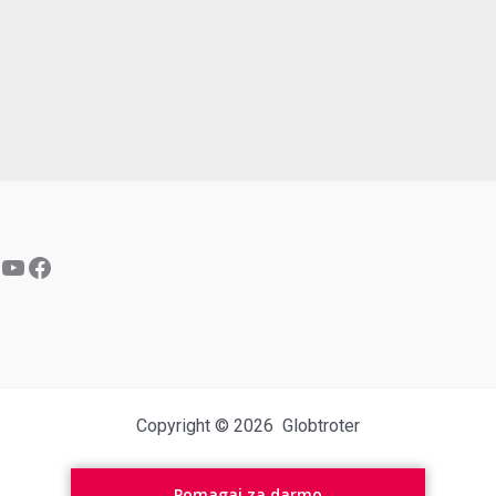
YouTube
Facebook
Copyright © 2026 Globtroter
Pomagaj za darmo