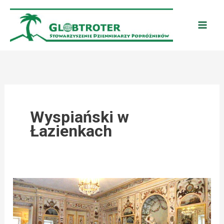
Przejdź
do
treści
Wyspiański w
Łazienkach
ŁAZIENKI
KRÓLEWSKIE
ZAPRASZAJĄ